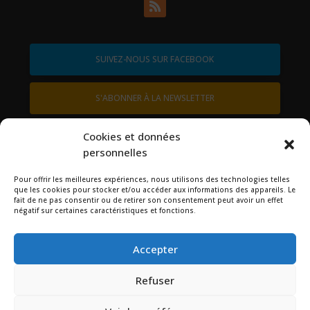
SUIVEZ-NOUS SUR FACEBOOK
S'ABONNER À LA NEWSLETTER
contactez-nous
Cookies et données
personnelles
Pour offrir les meilleures expériences, nous utilisons des technologies telles
que les cookies pour stocker et/ou accéder aux informations des appareils. Le
Rechercher
fait de ne pas consentir ou de retirer son consentement peut avoir un effet
négatif sur certaines caractéristiques et fonctions.
Accepter
Refuser