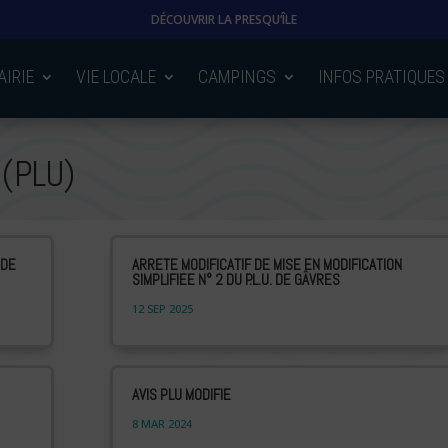
DÉCOUVRIR LA PRESQU’ÎLE
AIRIE
VIE LOCALE
CAMPINGS
INFOS PRATIQUES
 (PLU)
 DE
ARRETE MODIFICATIF DE MISE EN MODIFICATION
SIMPLIFIEE N° 2 DU P.L.U. DE GÂVRES
12 SEP 2025
AVIS PLU MODIFIE
8 MAR 2024