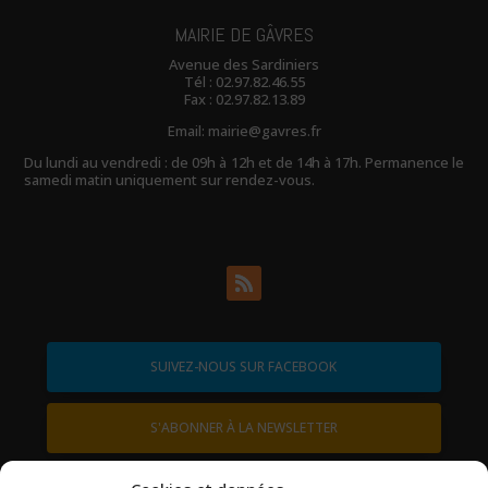
MAIRIE DE GÂVRES
Avenue des Sardiniers
Tél :
02.97.82.46.55
Fax : 02.97.82.13.89
Email:
mairie@gavres.fr
Du lundi au vendredi : de 09h à 12h et de 14h à 17h. Permanence le
samedi matin uniquement sur rendez-vous.
SUIVEZ-NOUS SUR FACEBOOK
S'ABONNER À LA NEWSLETTER
contactez-nous