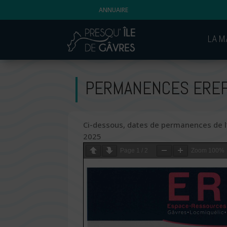
ANNUAIRE
LA M
PERMANENCES EREF
Ci-dessous, dates de permanences de l’E
2025
Page
1
/
2
Zoom
100%