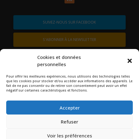
SUIVEZ-NOUS SUR FACEBOOK
S'ABONNER À LA NEWSLETTER
contactez-nous
Cookies et données
personnelles
Pour offrir les meilleures expériences, nous utilisons des technologies telles
Rechercher
que les cookies pour stocker et/ou accéder aux informations des appareils. Le
fait de ne pas consentir ou de retirer son consentement peut avoir un effet
négatif sur certaines caractéristiques et fonctions.
Accepter
Refuser
Voir les préférences