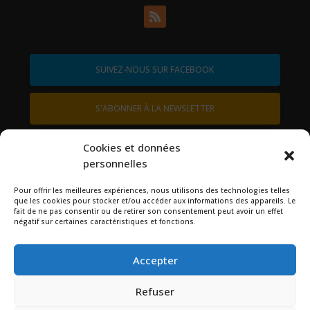
SUIVEZ-NOUS SUR FACEBOOK
S'ABONNER À LA NEWSLETTER
contactez-nous
Cookies et données
personnelles
Pour offrir les meilleures expériences, nous utilisons des technologies telles
que les cookies pour stocker et/ou accéder aux informations des appareils. Le
Rechercher
fait de ne pas consentir ou de retirer son consentement peut avoir un effet
négatif sur certaines caractéristiques et fonctions.
Accepter
Refuser