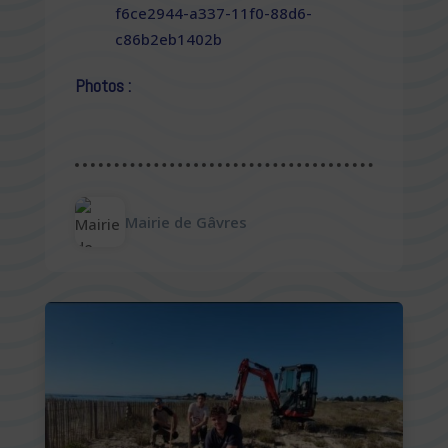
f6ce2944-a337-11f0-88d6-
c86b2eb1402b
Photos :
Mairie de Gâvres