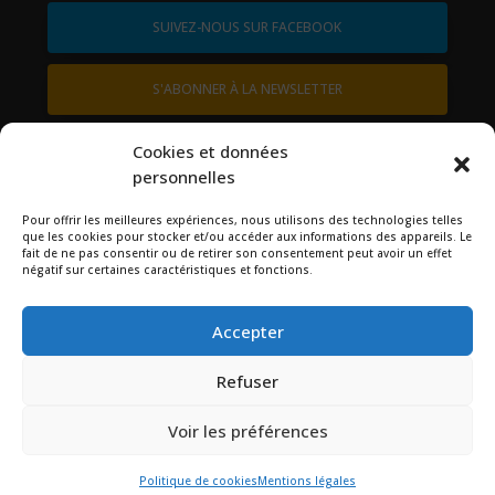
SUIVEZ-NOUS SUR FACEBOOK
S'ABONNER À LA NEWSLETTER
contactez-nous
Cookies et données
personnelles
Pour offrir les meilleures expériences, nous utilisons des technologies telles
Rechercher
que les cookies pour stocker et/ou accéder aux informations des appareils. Le
fait de ne pas consentir ou de retirer son consentement peut avoir un effet
négatif sur certaines caractéristiques et fonctions.
Accepter
Refuser
Voir les préférences
2024 © MAIRIE DE GÂVRES –
MENTIONS LÉGALES
Politique de cookies
Mentions légales
CRÉATION DE L’AGENCE WEB
GRAPHIKUP.COM