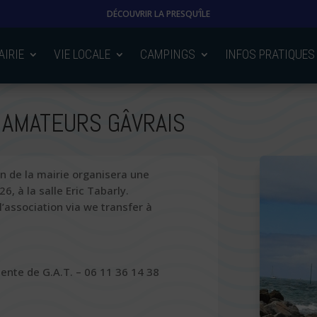
DÉCOUVRIR LA PRESQU’ÎLE
AIRIE
VIE LOCALE
CAMPINGS
INFOS PRATIQUES
AMATEURS GÂVRAIS
en de la mairie organisera une
6, à la salle Eric Tabarly.
’association via we transfer à
ente de G.A.T. – 06 11 36 14 38